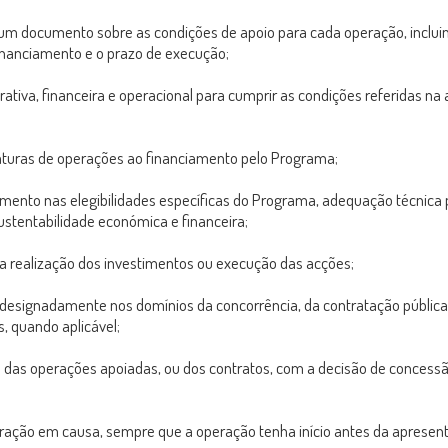
 um documento sobre as condições de apoio para cada operação, incluind
financiamento e o prazo de execução;
rativa, financeira e operacional para cumprir as condições referidas na
turas de operações ao financiamento pelo Programa;
mento nas elegibilidades específicas do Programa, adequação técnica p
ustentabilidade económica e financeira;
 realização dos investimentos ou execução das acções;
 designadamente nos domínios da concorrência, da contratação pública
, quando aplicável;
das operações apoiadas, ou dos contratos, com a decisão de concessã
 operação em causa, sempre que a operação tenha início antes da aprese