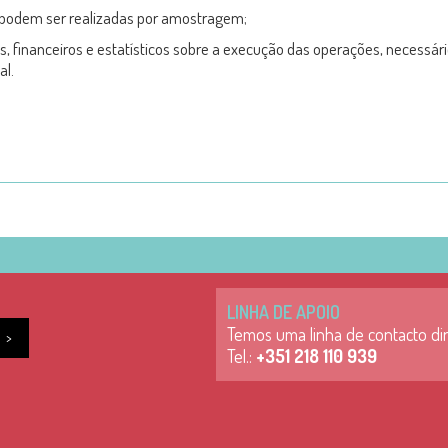
 podem ser realizadas por amostragem;
os, financeiros e estatísticos sobre a execução das operações, necess
al.
LINHA DE APOIO
Temos uma linha de contacto dir
Tel.:
+351 218 110 939