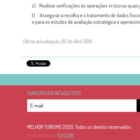
s) Realizar verificações às operações
in loco
as quais
t) Assegurar a recolha e o tratamento de dados físic
e para os estudos de avaliação estratégica e operacion
Última actualização: 05 de Abril 2016.
SUBSCREVER NEWSLETTER
MELHOR TURISMO 2020, Todos os direitos reservados.
Desenvolvido por
POPCORN