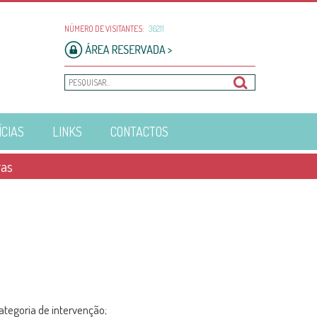
NÚMERO DE VISITANTES:
36211
ÍCIAS
LINKS
CONTACTOS
ras
tegoria de intervenção;